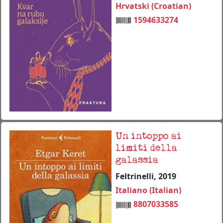
Hrvatski (Croatian)
1594633274
Un intoppo ai
limiti della
galassia
Feltrinelli, 2019
Italiano (Italian)
8807033585