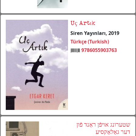
Uç Artık
Siren Yayınları, 2019
Türkçe (Turkish)
9786055903763
שטערונג אויפֿן ראַנד פֿון
דער גאַלאַקסיע