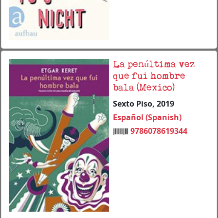
La penúltima vez
que fui hombre
bala (Mexico)
Sexto Piso, 2019
Español (Spanish)
9786078619344