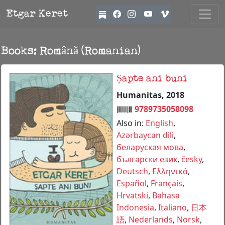
Etgar Keret
Books: Română (Romanian)
Șapte ani buni
Humanitas, 2018
9789735058098
Also in:
English
,
Azərbaycan dili
,
беларуская мова
,
български език
,
česky
,
Deutsch
,
Ελληνικά
,
Español
,
Français
,
Hrvatski
,
Bahasa
Indonesia
,
Italiano
,
日本
語
,
Nederlands
,
Norsk
,