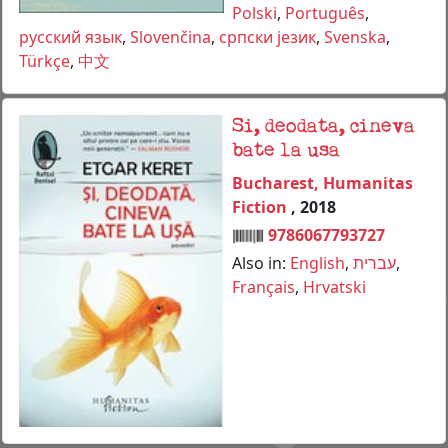
Polski
,
Português
,
русский язык
,
Slovenčina
,
српски језик
,
Svenska
,
Türkçe
,
中文
Si, deodata, cineva
bate la usa
Bucharest, Humanitas
Fiction
, 2018
9786067793727
Also in:
English
,
עברית
,
Français
,
Hrvatski