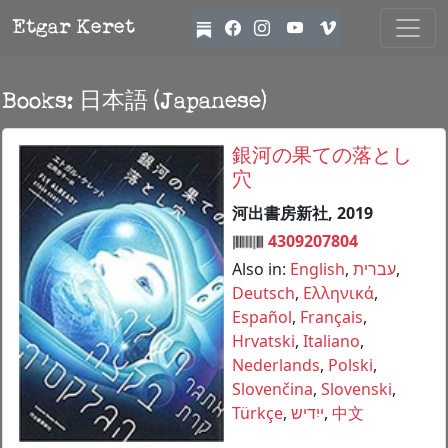
Etgar Keret
Books: 日本語 (Japanese)
銀河の果ての落とし
穴
河出書房新社, 2019
4309207804
Also in:
English
,
עברית
,
Deutsch
,
Ελληνικά
,
Español
,
Français
,
Hrvatski
,
Italiano
,
Nederlands
,
Polski
,
Slovenčina
,
Slovenski
,
Türkçe
,
ייִדיש
,
中文