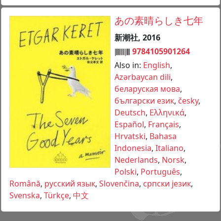
あの素晴らしき七年
新潮社, 2016
9784105901264
Also in:
English
,
Azərbaycan dili
,
беларуская мова
,
български език
,
česky
,
Deutsch
,
Ελληνικά
,
Español
,
Français
,
Hrvatski
,
Bahasa
Indonesia
,
Italiano
,
Nederlands
,
Norsk
,
Polski
,
Português
,
Română
,
русский язык
,
Slovenčina
,
српски језик
,
Svenska
,
Türkçe
,
中文