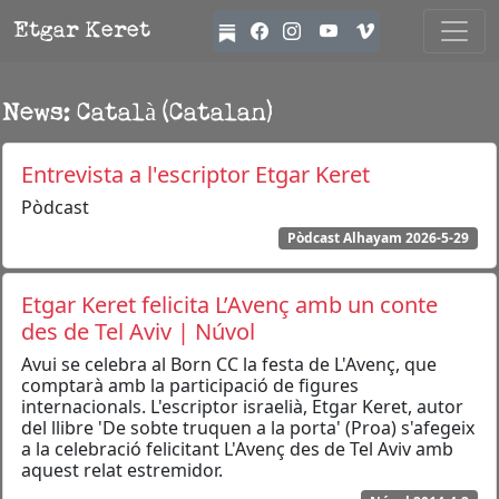
Etgar Keret
News: Català (Catalan)
Entrevista a l'escriptor Etgar Keret
Pòdcast
Pòdcast Alhayam 2026-5-29
Etgar Keret felicita L’Avenç amb un conte
des de Tel Aviv | Núvol
Avui se celebra al Born CC la festa de L'Avenç, que
comptarà amb la participació de figures
internacionals. L'escriptor israelià, Etgar Keret, autor
del llibre 'De sobte truquen a la porta' (Proa) s'afegeix
a la celebració felicitant L'Avenç des de Tel Aviv amb
aquest relat estremidor.